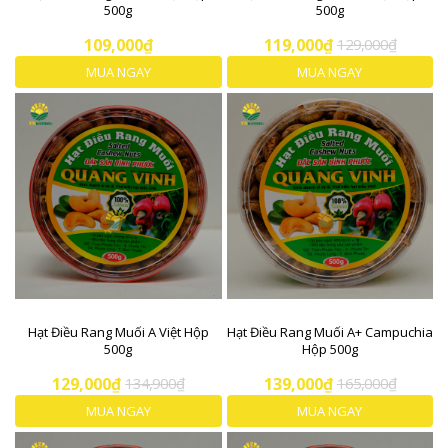
500g
500g
109,000₫
119,000₫
129,000₫
MUA NGAY
MUA NGAY
Hạt Điều Rang Muối A Việt Hộp
Hạt Điều Rang Muối A+ Campuchia
500g
Hộp 500g
129,000₫
134,900₫
139,000₫
165,000₫
MUA NGAY
MUA NGAY